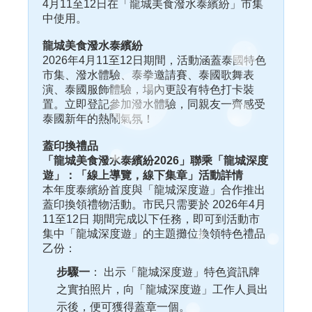
4月11至12日在「龍城美食潑水泰繽紛」市集
中使用。
龍城美食潑水泰繽紛
2026年4月11至12日期間，活動涵蓋泰國特色
市集、潑水體驗、泰拳邀請賽、泰國歌舞表
演、泰國服飾體驗，場內更設有特色打卡裝
置。立即登記參加潑水體驗，同親友一齊感受
泰國新年的熱鬧氣氛！
蓋印換禮品
「龍城美食潑水泰繽紛2026」聯乘「龍城深度
遊」：「線上導覽，線下集章」活動詳情
本年度泰繽紛首度與「龍城深度遊」合作推出
蓋印換領禮物活動。市民只需要於 2026年4月
11至12日 期間完成以下任務，即可到活動市
集中「龍城深度遊」的主題攤位換領特色禮品
乙份：
步驟一
： 出示「龍城深度遊」特色資訊牌
之實拍照片，向「龍城深度遊」工作人員出
示後，便可獲得蓋章一個。