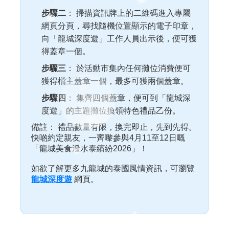
步驟二
： 掃描資訊牌上的二維碼進入專屬
網頁分頁，尋找隨機位置顯示的電子印章，
向「龍城深度遊」工作人員出示後，便可獲
得蓋章一個。
步驟三
： 於活動市集內任何攤位消費便可
獲得檔主蓋章一個，最多可獲兩個蓋章。
步驟四
： 集齊四個蓋章，便可到「龍城深
度遊」的主題攤位換領特色禮品乙份。
備註： 禮品數量有限，換完即止，先到先得。
快啲約定親友，一齊嚟參與4月11至12日嘅
「龍城美食潑水泰繽紛2026」！
如欲了解更多九龍城的泰國風情資訊，可瀏覽
龍城深度遊
網頁。