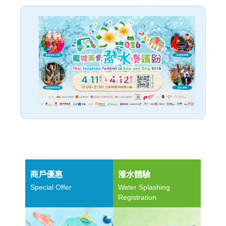
商戶優惠
潑水體驗
Special Offer
Water Splashing
Registration